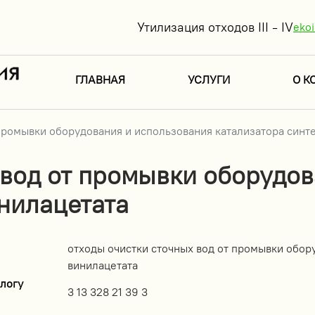
Утилизация отходов III - IV
eko
ГЛАВНАЯ
УСЛУГИ
О К
промывки оборудования и использования катализатора синт
 вод от промывки оборудо
инилацетата
отходы очистки сточных вод от промывки обор
винилацетата
логу
3 13 328 21 39 3