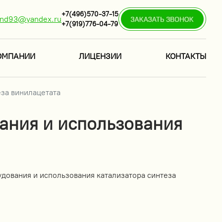
+7(496)570-37-15
ind93@yandex.ru
+7(919)776-04-79
ОМПАНИИ
ЛИЦЕНЗИИ
КОНТАКТЫ
еза винилацетата
вания и использования
удования и использования катализатора синтеза