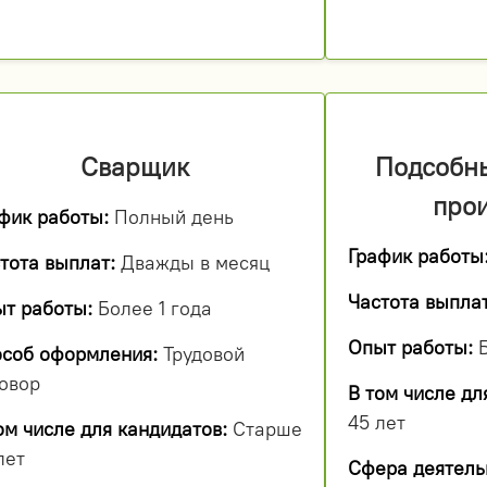
Сварщик
Подсобн
про
фик работы:
Полный день
График работы
тота выплат:
Дважды в месяц
Частота выплат
т работы:
Более 1 года
Опыт работы:
Б
соб оформления:
Трудовой
овор
В том числе дл
45 лет
ом числе для кандидатов:
Старше
лет
Сфера деятель