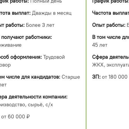
фик работы:
Полный день
График работы
тота выплат:
Дважды в месяц
Частота выплат
т работы:
Более 3 лет
Опыт работы:
Б
 получают работники:
В том числе дл
оживание
45 лет
соб оформления:
Трудовой
Сфера деятель
овор
ЖКХ, эксплуат
ом числе для кандидатов:
Старше
ЗП:
от 180 000
лет
ра деятельности компании:
изводство, сырьё, с/х
от 60 000 ₽