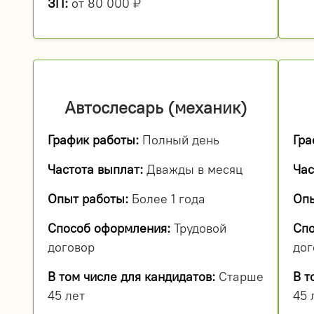
ЗП:
от 80 000 ₽
Автослесарь (механик)
График работы:
Полный день
Гра
Частота выплат:
Дважды в месяц
Час
Опыт работы:
Более 1 года
Опы
Способ оформления:
Трудовой
Спо
договор
дог
В том числе для кандидатов:
Старше
В т
45 лет
45 