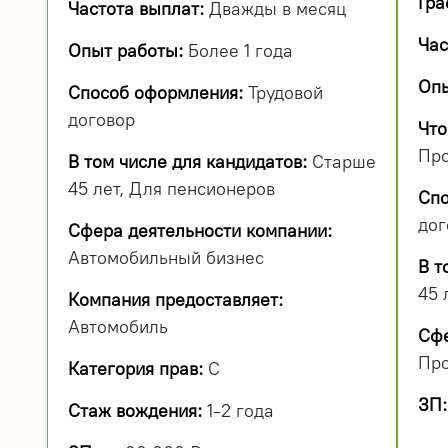
Гра
Частота выплат:
Дважды в месяц
Час
Опыт работы:
Более 1 года
Опы
Способ оформления:
Трудовой
договор
Что
Пр
В том числе для кандидатов:
Старше
45 лет, Для пенсионеров
Спо
дог
Сфера деятельности компании:
Автомобильный бизнес
В т
45 
Компания предоставляет:
Автомобиль
Сфе
Про
Категория прав:
С
ЗП:
Стаж вождения:
1-2 года