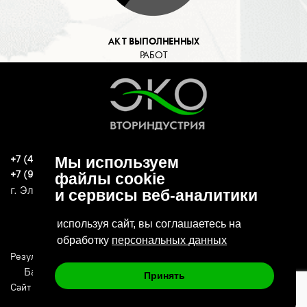
АКТ ВЫПОЛНЕННЫХ
РАБОТ
+7 (496) 570-37-15
Мы используем
ekoind93@yandex.ru
+7 (919) 776-04-79
файлы cookie
г. Электросталь, ул. Спортивная, д. 47А
и сервисы веб-аналитики
используя сайт, вы соглашаетесь на
обработку
персональных данных
Результаты СОУТ
Политика конфиденциальности
Банковские реквизиты
Принять
Сайт сделан в: Deluxmedia