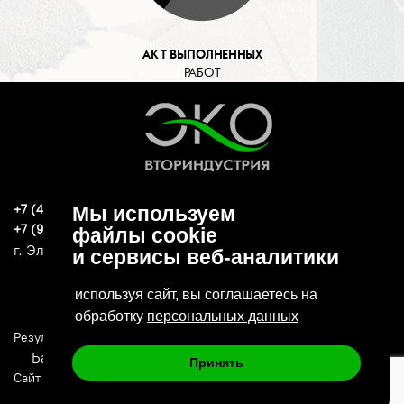
АКТ ВЫПОЛНЕННЫХ
РАБОТ
+7 (496) 570-37-15
Мы используем
ekoind93@yandex.ru
+7 (919) 776-04-79
файлы cookie
г. Электросталь, ул. Спортивная, д. 47А
и сервисы веб-аналитики
используя сайт, вы соглашаетесь на
обработку
персональных данных
Результаты СОУТ
Политика конфиденциальности
Банковские реквизиты
Принять
Сайт сделан в: Deluxmedia