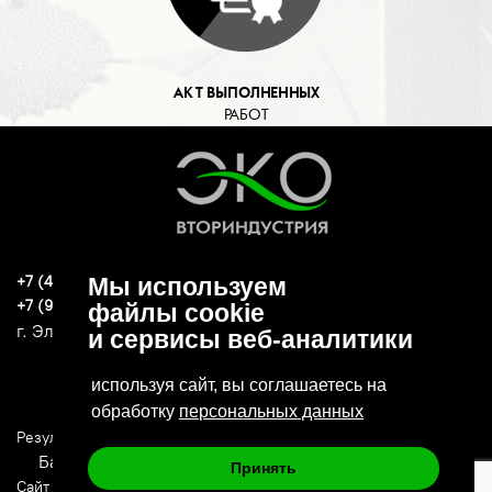
АКТ ВЫПОЛНЕННЫХ
РАБОТ
+7 (496) 570-37-15
Мы используем
ekoind93@yandex.ru
+7 (919) 776-04-79
файлы cookie
г. Электросталь, ул. Спортивная, д. 47А
и сервисы веб-аналитики
используя сайт, вы соглашаетесь на
обработку
персональных данных
Результаты СОУТ
Политика конфиденциальности
Банковские реквизиты
Принять
Сайт сделан в: Deluxmedia