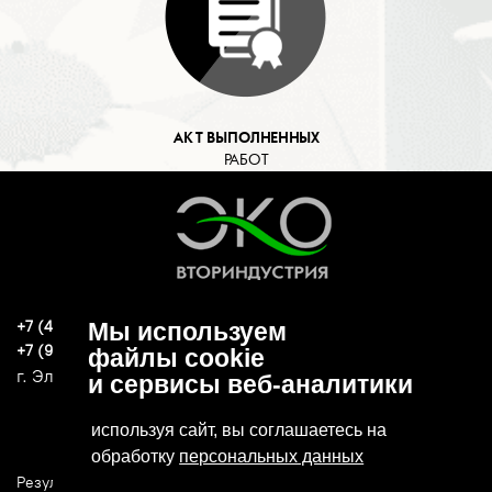
АКТ ВЫПОЛНЕННЫХ
РАБОТ
+7 (496) 570-37-15
Мы используем
ekoind93@yandex.ru
+7 (919) 776-04-79
файлы cookie
г. Электросталь, ул. Спортивная, д. 47А
и сервисы веб-аналитики
используя сайт, вы соглашаетесь на
обработку
персональных данных
Результаты СОУТ
Политика конфиденциальности