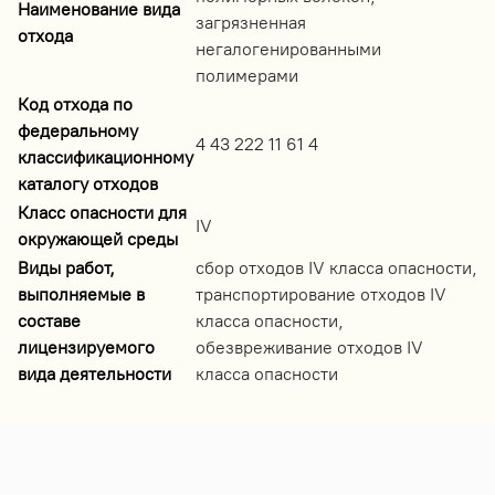
Наименование вида
загрязненная
отхода
негалогенированными
полимерами
Код отхода по
федеральному
4 43 222 11 61 4
классификационному
каталогу отходов
Класс опасности для
IV
окружающей среды
Виды работ,
сбор отходов IV класса опасности,
выполняемые в
транспортирование отходов IV
составе
класса опасности,
лицензируемого
обезвреживание отходов IV
вида деятельности
класса опасности