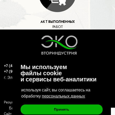
АКТ ВЫПОЛНЕННЫХ
РАБОТ
+7 (496) 570-37-15
Мы используем
ekoind93@yandex.ru
+7 (919) 776-04-79
файлы cookie
г. Электросталь, ул. Спортивная, д. 47А
и сервисы веб-аналитики
используя сайт, вы соглашаетесь на
обработку
персональных данных
Результаты СОУТ
Политика конфиденциальности
Банковские реквизиты
Принять
Сайт сделан в: Deluxmedia