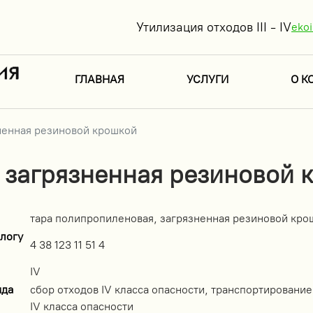
Утилизация отходов III - IV
eko
ГЛАВНАЯ
УСЛУГИ
О К
ненная резиновой крошкой
 загрязненная резиновой 
тара полипропиленовая, загрязненная резиновой кро
логу
4 38 123 11 51 4
IV
ида
сбор отходов IV класса опасности, транспортирование
IV класса опасности