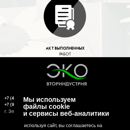
АКТ ВЫПОЛНЕННЫХ
РАБОТ
+7 (496) 570-37-15
Мы используем
ekoind93@yandex.ru
+7 (919) 776-04-79
файлы cookie
г. Электросталь, ул. Спортивная, д. 47А
и сервисы веб-аналитики
используя сайт, вы соглашаетесь на