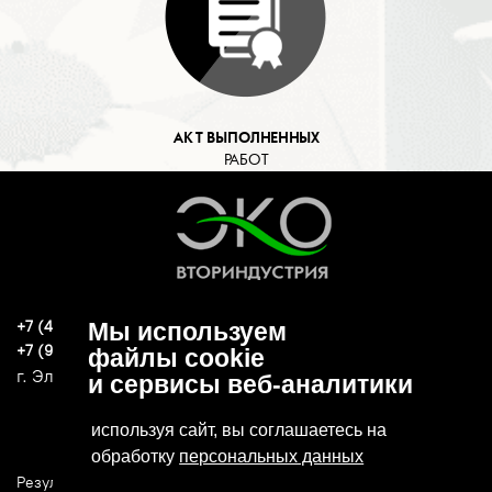
АКТ ВЫПОЛНЕННЫХ
РАБОТ
+7 (496) 570-37-15
Мы используем
ekoind93@yandex.ru
+7 (919) 776-04-79
файлы cookie
г. Электросталь, ул. Спортивная, д. 47А
и сервисы веб-аналитики
используя сайт, вы соглашаетесь на
обработку
персональных данных
Результаты СОУТ
Политика конфиденциальности