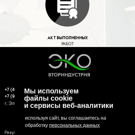
АКТ ВЫПОЛНЕННЫХ
РАБОТ
+7 (496) 570-37-15
Мы используем
ekoind93@yandex.ru
+7 (919) 776-04-79
файлы cookie
г. Электросталь, ул. Спортивная, д. 47А
и сервисы веб-аналитики
используя сайт, вы соглашаетесь на
обработку
персональных данных
Результаты СОУТ
Политика конфиденциальности