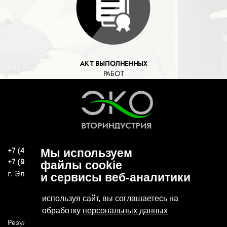
АКТ ВЫПОЛНЕННЫХ
РАБОТ
+7 (496) 570-37-15
Мы используем
ekoind93@yandex.ru
+7 (919) 776-04-79
файлы cookie
г. Электросталь, ул. Спортивная, д. 47А
и сервисы веб-аналитики
используя сайт, вы соглашаетесь на
обработку
персональных данных
Результаты СОУТ
Политика конфиденциальности