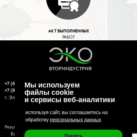
АКТ ВЫПОЛНЕННЫХ
РАБОТ
+7 (496) 570-37-15
Мы используем
ekoind93@yandex.ru
+7 (919) 776-04-79
файлы cookie
г. Электросталь, ул. Спортивная, д. 47А
и сервисы веб-аналитики
используя сайт, вы соглашаетесь на
обработку
персональных данных
Результаты СОУТ
Политика конфиденциальности
Банковские реквизиты
Принять