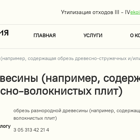
Утилизация отходов III - IV
eko
ГЛАВНАЯ
УСЛУГИ
О К
(например, содержащая обрезь древесно-стружечных и/или
весины (например, содер
сно-волокнистых плит)
обрезь разнородной древесины (например, содержащ
волокнистых плит)
логу
3 05 313 42 21 4