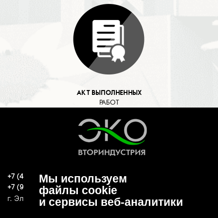
АКТ ВЫПОЛНЕННЫХ
РАБОТ
+7 (496) 570-37-15
Мы используем
ekoind93@yandex.ru
+7 (919) 776-04-79
файлы cookie
г. Электросталь, ул. Спортивная, д. 47А
и сервисы веб-аналитики