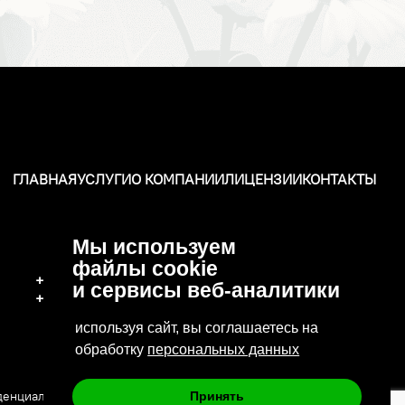
ГЛАВНАЯ
УСЛУГИ
О КОМПАНИИ
ЛИЦЕНЗИИ
КОНТАКТЫ
Мы используем
файлы cookie
+7 (496) 570-37-15
и сервисы веб-аналитики
+7 (919) 776-04-79
используя сайт, вы соглашаетесь на
обработку
персональных данных
денциальности
Сайт сделан в: Deluxmedia
Принять