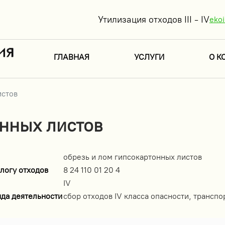
Утилизация отходов III - IV
eko
ГЛАВНАЯ
УСЛУГИ
О К
истов
онных листов
обрезь и лом гипсокартонных листов
логу отходов
8 24 110 01 20 4
IV
ида деятельности
сбор отходов IV класса опасности, транспо