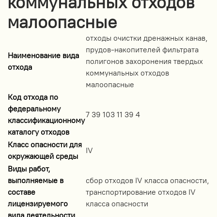
коммунальных отходов
малоопасные
отходы очистки дренажных канав,
прудов-накопителей фильтрата
Наименование вида
полигонов захоронения твердых
отхода
коммунальных отходов
малоопасные
Код отхода по
федеральному
7 39 103 11 39 4
классификационному
каталогу отходов
Класс опасности для
IV
окружающей среды
Виды работ,
выполняемые в
сбор отходов IV класса опасности,
составе
транспортирование отходов IV
лицензируемого
класса опасности
вида деятельности