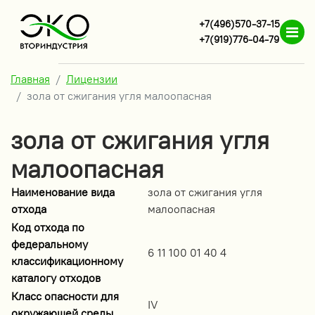
+7(496)570-37-15
+7(919)776-04-79
Главная
Лицензии
зола от сжигания угля малоопасная
зола от сжигания угля
малоопасная
Наименование вида
зола от сжигания угля
отхода
малоопасная
Код отхода по
федеральному
6 11 100 01 40 4
классификационному
каталогу отходов
Класс опасности для
IV
окружающей среды