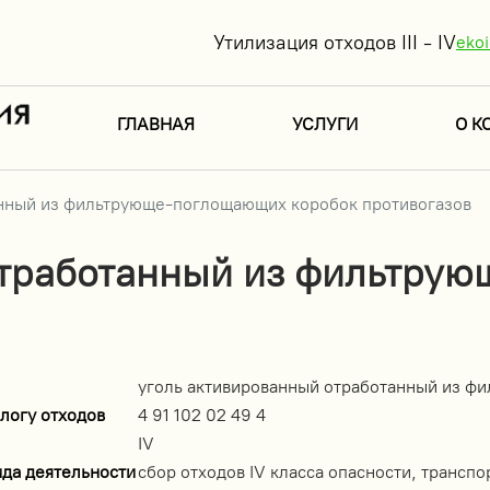
Утилизация отходов III - IV
eko
ГЛАВНАЯ
УСЛУГИ
О К
анный из фильтрующе-поглощающих коробок противогазов
отработанный из фильтру
уголь активированный отработанный из ф
логу отходов
4 91 102 02 49 4
IV
ида деятельности
сбор отходов IV класса опасности, транспо