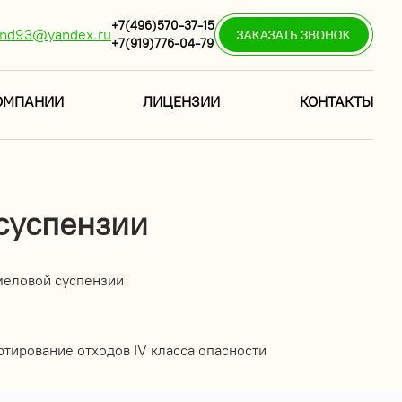
+7(496)570-37-15
ind93@yandex.ru
+7(919)776-04-79
ОМПАНИИ
ЛИЦЕНЗИИ
КОНТАКТЫ
суспензии
меловой суспензии
ртирование отходов IV класса опасности