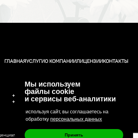
ГЛАВНАЯ
УСЛУГИ
О КОМПАНИИ
ЛИЦЕНЗИИ
КОНТАКТЫ
Мы используем
файлы cookie
+7 (496) 570-37-15
и сервисы веб-аналитики
+7 (919) 776-04-79
используя сайт, вы соглашаетесь на
обработку
персональных данных
денциальности
Сайт сделан в: Deluxmedia
Принять