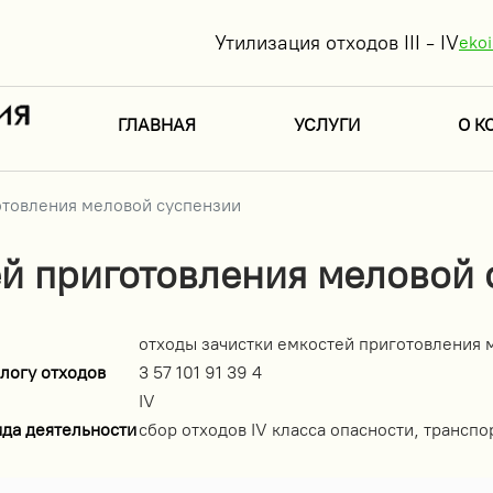
Утилизация отходов III - IV
eko
ГЛАВНАЯ
УСЛУГИ
О К
отовления меловой суспензии
ей приготовления меловой 
отходы зачистки емкостей приготовления 
логу отходов
3 57 101 91 39 4
IV
ида деятельности
сбор отходов IV класса опасности, транспо