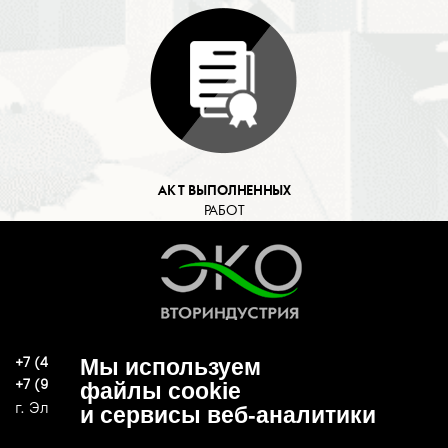
АКТ ВЫПОЛНЕННЫХ
РАБОТ
+7 (496) 570-37-15
Мы используем
ekoind93@yandex.ru
+7 (919) 776-04-79
файлы cookie
г. Электросталь, ул. Спортивная, д. 47А
и сервисы веб-аналитики