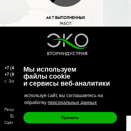
АКТ ВЫПОЛНЕННЫХ
РАБОТ
+7 (496) 570-37-15
Мы используем
ekoind93@yandex.ru
+7 (919) 776-04-79
файлы cookie
г. Электросталь, ул. Спортивная, д. 47А
и сервисы веб-аналитики
используя сайт, вы соглашаетесь на
обработку
персональных данных
Результаты СОУТ
Политика конфиденциальности
Банковские реквизиты
Принять
Сайт сделан в: Deluxmedia