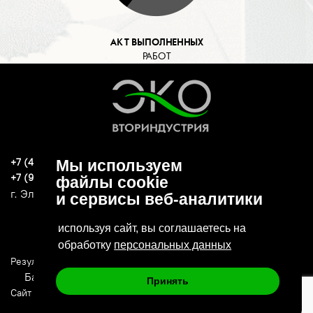
АКТ ВЫПОЛНЕННЫХ
РАБОТ
+7 (496) 570-37-15
Мы используем
ekoind93@yandex.ru
+7 (919) 776-04-79
файлы cookie
г. Электросталь, ул. Спортивная, д. 47А
и сервисы веб-аналитики
используя сайт, вы соглашаетесь на
обработку
персональных данных
Результаты СОУТ
Политика конфиденциальности
Банковские реквизиты
Принять
Сайт сделан в: Deluxmedia