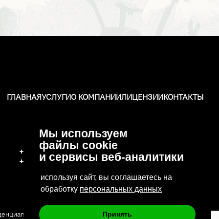
ГЛАВНАЯ
УСЛУГИ
О КОМПАНИИ
ЛИЦЕНЗИИ
КОНТАКТЫ
Мы используем
файлы cookie
+7 (496) 570-37-15
и сервисы веб-аналитики
+7 (919) 776-04-79
используя сайт, вы соглашаетесь на
обработку
персональных данных
денциальности
Сайт сделан в: Deluxmedia
Принять