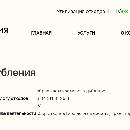
Утилизация отходов III - IV
eko
ГЛАВНАЯ
УСЛУГИ
О К
убления
обрезь кож хромового дубления
логу отходов
3 04 311 01 29 4
IV
ида деятельности
сбор отходов IV класса опасности, транспо