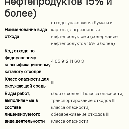
нефтепродуктов 15% и
более)
отходы упаковки из бумаги и
Наименование вида
картона, загрязненные
отхода
нефтепродуктами (содержание
нефтепродуктов 15% и более)
Код отхода по
федеральному
4 05 912 11 60 3
классификационному
каталогу отходов
Класс опасности для
III
окружающей среды
Виды работ,
сбор отходов III класса опасности,
выполняемые в
транспортирование отходов III
составе
класса опасности,
лицензируемого
обезвреживание отходов III
вида деятельности
класса опасности