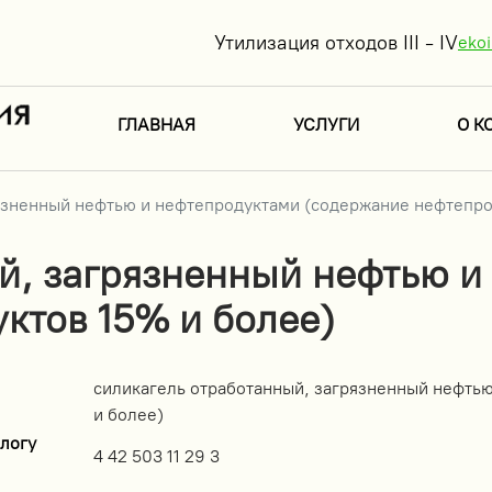
Утилизация отходов III - IV
eko
ГЛАВНАЯ
УСЛУГИ
О К
язненный нефтью и нефтепродуктами (содержание нефтепро
й, загрязненный нефтью и
ктов 15% и более)
силикагель отработанный, загрязненный нефть
и более)
логу
4 42 503 11 29 3