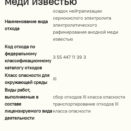
меди известью
осадок нейтрализации
сернокислого электролита
Наименование вида
электролитического
отхода
рафинирования анодной меди
известью
Код отхода по
федеральному
3 55 447 11 39 3
классификационному
каталогу отходов
Класс опасности для
III
окружающей среды
Виды работ,
выполняемые в
сбор отходов III класса опасности
составе
транспортирование отходов III
лицензируемого вида
класса опасности
деятельности